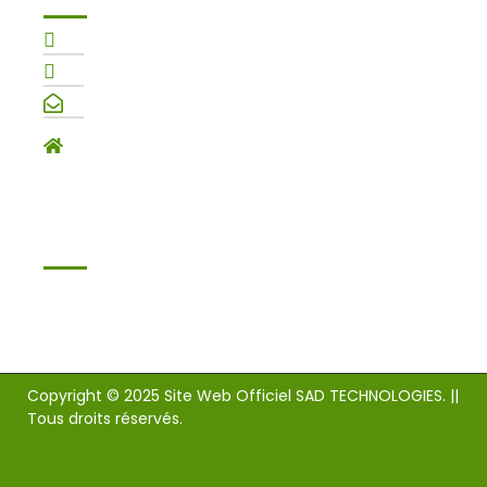
+227 89 11 88 11
+227 91 11 91 11
contact@sad-tech.com
Rond-point terrain musulman, immeuble
Tinni (à l'étage de la BOA)
SUIVEZ-NOUS !!!
Copyright © 2025 Site Web Officiel SAD TECHNOLOGIES. ||
Tous droits réservés.