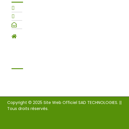
+227 89 11 88 11
+227 91 11 91 11
contact@sad-tech.com
Rond-point terrain musulman, immeuble
Tinni (à l'étage de la BOA)
SUIVEZ-NOUS !!!
Copyright © 2025 Site Web Officiel SAD TECHNOLOGIES. ||
Tous droits réservés.